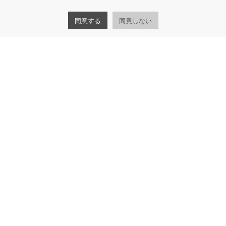
同意する
同意しない
株式会社HDC
060-0061
札幌市中央区南1条西10丁目2番地 南一条道銀ビ
ル
011-261-5502
個人情報保護方針
個人情報の取扱いについて