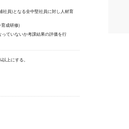
候補社員)となる全中堅社員に対し人材育
育成研修)
なっていないか考課結果の評価を行
0%以上にする。
。