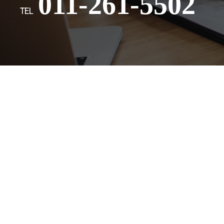
011-261-5502
TEL