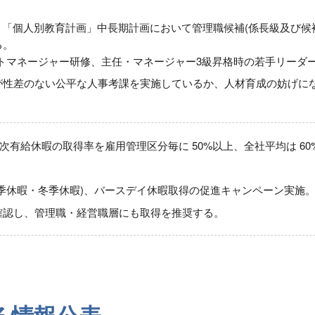
月～ 「個人別教育計画」中長期計画において管理職候補(係長級及び
る。
クトマネージャー研修、主任・マネージャー3級昇格時の若手リーダー
が性差のない公平な人事考課を実施しているか、人材育成の妨げに
次有給休暇の取得率を雇用管理区分毎に 50%以上、全社平均は 6
夏季休暇・冬季休暇)、バースデイ休暇取得の促進キャンペーン実施
確認し、管理職・経営職層にも取得を推奨する。