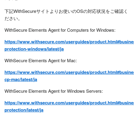
下記WithSecureサイトよりお使いのOSの対応状況をご確認く
ださい。
WithSecure Elements Agent for Computers for Windows:
https://www.withsecure.com/userguides/product.html#busine
protection-windows/latest/ja
WithSecure Elements Agent for Mac:
https://www.withsecure.com/userguides/product.html#busine
cp-mac/latest/ja
WithSecure Elements Agent for Windows Servers:
https://www.withsecure.com/userguides/product.html#busines
protection/latest/ja