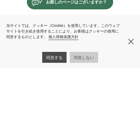
お探しのページはございますか？
当サイトでは、クッキー（Cookie）を使用しています。このウェブ
サイトを引き続き使用することにより、お客様はクッキーの使用に
同意するものとします。
個人情報保護方針
閉
同意する
同意しない
株式会社HDC
060-0061
札幌市中央区南1条西10丁目2番地 南一条道銀ビ
ル
011-261-5502