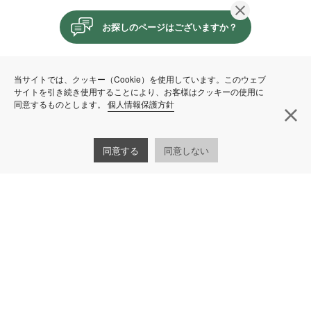
閉じる
お探しのページはございますか？
当サイトでは、クッキー（Cookie）を使用しています。このウェブ
サイトを引き続き使用することにより、お客様はクッキーの使用に
同意するものとします。
個人情報保護方針
閉
同意する
同意しない
株式会社HDC
060-0061
札幌市中央区南1条西10丁目2番地 南一条道銀ビ
ル
011-261-5502