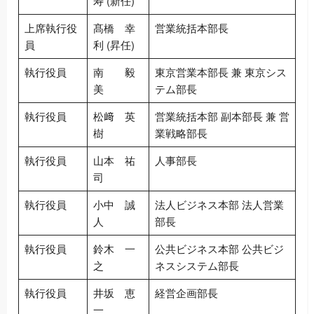
寿 (新任)
上席執行役
髙橋 幸
営業統括本部長
員
利 (昇任)
執行役員
南 毅
東京営業本部長 兼 東京シス
美
テム部長
執行役員
松﨑 英
営業統括本部 副本部長 兼 営
樹
業戦略部長
執行役員
山本 祐
人事部長
司
執行役員
小中 誠
法人ビジネス本部 法人営業
人
部長
執行役員
鈴木 一
公共ビジネス本部 公共ビジ
之
ネスシステム部長
執行役員
井坂 恵
経営企画部長
一