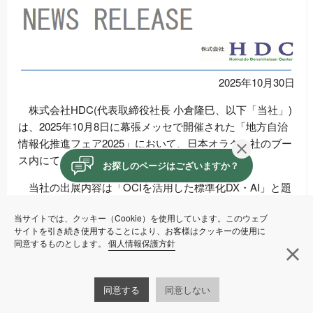
2025年10月30日
株式会社HDC(代表取締役社長 小倉隆巳、以下「当社」)
は、2025年10月8日に幕張メッセで開催された「地方自治
情報化推進フェア2025」において、日本オラクル社のブー
閉じる
ス内にて出展いたしました。
お探しのページはございますか？
当社の出展内容は「OCIを活用した標準化DX・AI」と題
し、自治体業務の標準化およびDX・AIの活用事例を紹介す
当サイトでは、クッキー（Cookie）を使用しています。このウェブ
る展示を行いました。多くの市町村の皆様にデモブースへ
サイトを引き続き使用することにより、お客様はクッキーの使用に
お立ち寄りいただき、活発なご意見やご質問を頂戴しまし
同意するものとします。
個人情報保護方針
閉
た。
また、ミニシアター講演では「Oracleと展開する高品
同意する
同意しない
質・低価格なガバクラサービス」についてご紹介し、全国