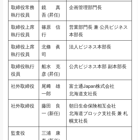
取締役常務
鏡 真
企画管理部門長
執行役員
吾 (昇任)
取締役上席
篠原 信
営業部門長 兼 公共ビジネス
執行役員
行
本部長
取締役上席
北條 眞
法人ビジネス本部長
執行役員
司
取締役執行
船水 克
公共ビジネス本部 副本部長
役員
彦 (昇任)
社外取締役
尾﨑 雄
富士通Japan株式会社
一郎
北海道支社長
社外取締役
藤田 良
朝日生命保険相互会社
一 (新任)
北海道ブロック支社長 兼 札
幌支社長
監査役
三浦 康