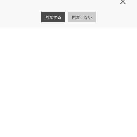
閉じ
同意する
同意しない
ENTRY
マイナビからエントリー
時代の変化に負けない チャレンジ